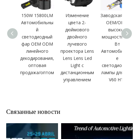
150W 15800LM
Изменение
Заводская цена
Автомобильны
цвета 2-
OEM/ODM
й
дюймового
высокой
светодиодный
двойного
мощности 240
фар OEM ODM
лучевого
Вт
линейного
проектора Lens
Автомобильны
декодирования,
Lens Lens Led
е
оптовая
Light с
светодиодные
продажа/оптом
дистанционным
лампы для фар
управлением
V60 H11
Связанные новости