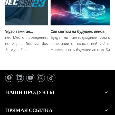
Automec 2023: Weiyao зажигает Сан -Паулу Экспо
Сия светом на будущее: инновационные тенденции в автомобильном освещении
mec Место проведения:
Будут ли светодиодные лампочки 
по Адрес: Rodovia dos
сочетании с технологией ИИ в Catgp
 - Agua Fu...
формировать будущее автомобильн...
НАШИ ПРОДУКТЫ
ПРЯМАЯ ССЫЛКА