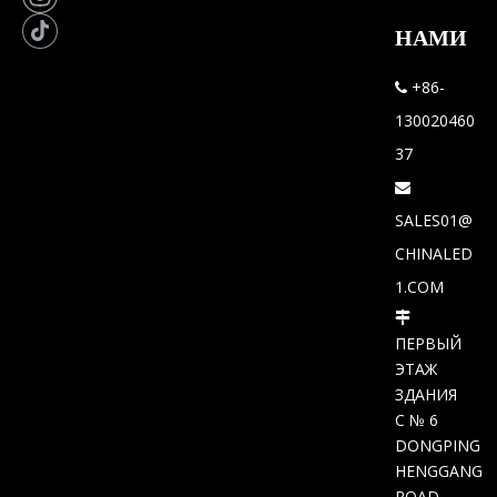
НАМИ
+86-

130020460
37

SALES01@
CHINALED
1.COM

ПЕРВЫЙ
ЭТАЖ
ЗДАНИЯ
C № 6
DONGPING
HENGGANG
ROAD,