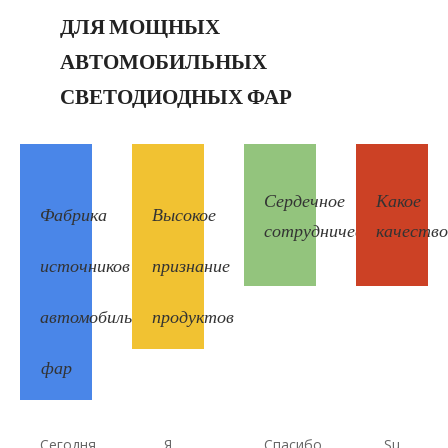
ДЛЯ МОЩНЫХ
АВТОМОБИЛЬНЫХ
СВЕТОДИОДНЫХ ФАР
Сердечное
Какое
Фабрика
Высокое
сотрудничество
качество
источников
признание
автомобильных
продуктов
фар
Сегодня
Я
Спасибо
Su