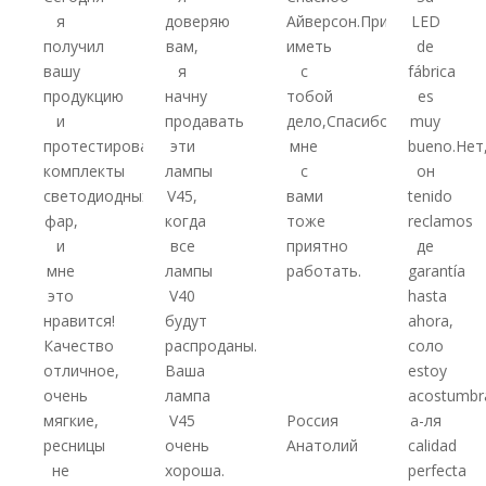
я
доверяю
Айверсон.Приятно
LED
получил
вам,
иметь
de
вашу
я
с
fábrica
продукцию
начну
тобой
es
и
продавать
дело,Спасибо,
muy
протестировал
эти
мне
bueno.Нет
комплекты
лампы
с
он
светодиодных
V45,
вами
tenido
фар,
когда
тоже
reclamos
и
все
приятно
де
мне
лампы
работать.
garantía
это
V40
hasta
нравится!
будут
ahora,
Качество
распроданы.
соло
отличное,
Ваша
estoy
очень
лампа
acostumbr
мягкие,
V45
Россия
а-ля
ресницы
очень
Анатолий
calidad
не
хороша.
perfecta