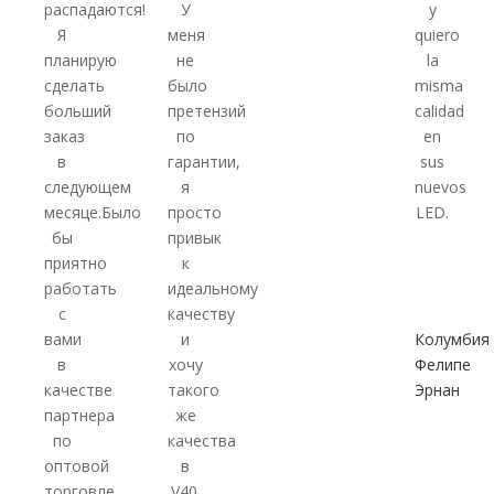
распадаются!
У
y
Я
меня
quiero
планирую
не
la
сделать
было
misma
больший
претензий
calidad
заказ
по
en
в
гарантии,
sus
следующем
я
nuevos
месяце.Было
просто
LED.
бы
привык
приятно
к
работать
идеальному
с
качеству
вами
и
Колумбия
в
хочу
Фелипе
качестве
такого
Эрнан
партнера
же
по
качества
оптовой
в
торговле
V40.