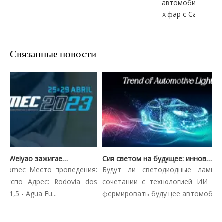
автомобильны
х фар с Canbus
Связанные новости
Automec 2023: Weiyao зажигает Сан -Паулу Экспо
Сия светом на будущее: инновационные тенденции в автомобильном освещении
mec Место проведения:
Будут ли светодиодные лампочки 
по Адрес: Rodovia dos
сочетании с технологией ИИ в Catgp
 - Agua Fu...
формировать будущее автомобильн...