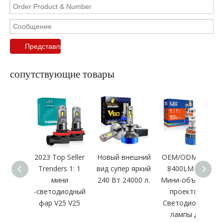
Представлять на рассмотрение
сопутствующие товары
2023 Top Seller
Новый внешний
OEM/ODM 84W
Trenders 1: 1
вид супер яркий
8400LM H11
мини
240 Вт 24000 л.
Мини-объектив
-светодиодный
проектора
фар V25 V25
Светодиодные
лампы для