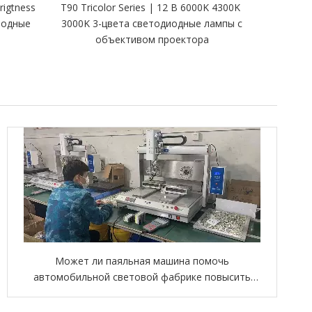
igtness
T90 Tricolor Series | 12 В 6000K 4300K ​​
V25S Ser
лодные
3000K 3-цвета светодиодные лампы с
6400LM
объективом проектора
Может ли паяльная машина помочь
автомобильной световой фабрике повысить
эффективность