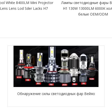
ool White 8400LM Mini Projector
Лампы светодиодные фары Br
 Lens Lens Lod Sder Lacks H7
H1 130W 13000LM 6000K хо
белые OEM/ODM
Обнаружение силы светодиодных фар Вейяо