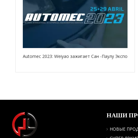
Automec 2023: Weiyao зажигает Сан -Паулу Экспо
НАШИ П
НОВЫЕ ПРО