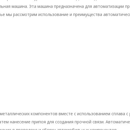
льная машина. Эта машина предназначена для автоматизации пр
атье мы рассмотрим использование и преимущества автоматическ
 металлических компонентов вместе с использованием сплава с
затем нанесение припоя для создания прочной связи. Автомати
жение в проволоке и сборку автомобильных компонентов.