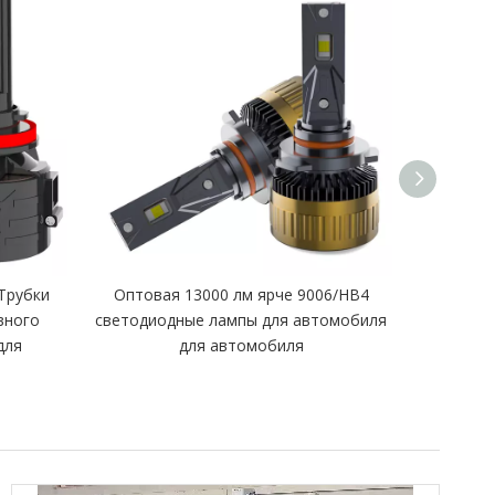
Трубки
Оптовая 13000 лм ярче 9006/HB4
6000K Coo
вного
светодиодные лампы для автомобиля
Lens L
для
для автомобиля